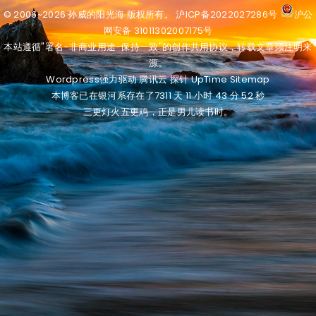
© 2006~2026
孙威的阳光海
版权所有。
沪ICP备2022027286号
沪公
网安备 31011302007175号
本站遵循"署名-非商业用途-保持一致"的创作共用协议，转载文章须注明来
源。
Wordpress
强力驱动
腾讯云
探针
UpTime
Sitemap
本博客已在银河系存在了7311 天
11 小时 43 分 52 秒
三更灯火五更鸡，正是男儿读书时。