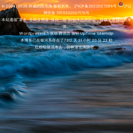
© 2006~2026
孙威的阳光海
版权所有。
沪ICP备2022027286号
沪公
网安备 31011302007175号
本站遵循"署名-非商业用途-保持一致"的创作共用协议，转载文章须注明来
源。
Wordpress
强力驱动
腾讯云
探针
UpTime
Sitemap
本博客已在银河系存在了7312 天
21 小时 20 分 23 秒
红粉暗随流水去，园林渐觉清阴密。